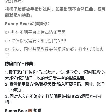
识别技巧：
视频里
脸部被手指划过时，如果出现不自然扭曲，很可
能就是AI换脸。
Sunny Bear🐻 提提你：
👉 别在不明平台上传高清正面照
👉 谨慎授权需要面部识别的APP
👉 室友、同学甚至教授突然视频借钱？打个电话核实
下
防骗自保三部曲：
1. 慢下来
任何催你“马上决定”、“过期不候”、“限时联系”的
大部分都是骗子。吃的就是受害者的
越急越乱
。
2. 查清楚
用
警方“防骗视伏器”输入可疑号码
、网址、账号
一查便知。
3. 问对人
实在不确定？打
防骗易热线18222
问警察叔叔
吧！
Sunny Bear🐻 想说…