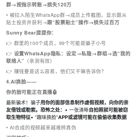
群→按指示转账→损失120万
• 被拉入陌生WhatsApp群→成员上传截图，显示跟从
贴士投资并获利→
跟“股票贴士”操作→损失过百万
Sunny Bear提提你：
👉 群里的100个成员，99个可能是骗子小号
👉
设置WhatsApp隐私：设定→私隐→群组→选“我的
联络人”
（亲测有效）
👉 赚钱要是这么容易，他们又干嘛告诉你？
4.AI换脸——
你的脸可能正在直播🤖
最新骗术！骗子
用你的面部信息制作虚假视频，向你的亲
友借钱或勒索。
恐怖之处：
• 一张清晰
自拍照就可能被窃
取生物特征
• “趣味换脸”
APP或滤镜可能在偷偷收集数据
• AI合成的视频越来越难辨真伪