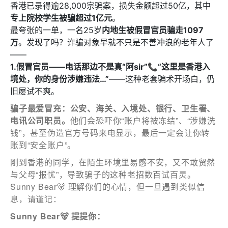
訂閱電子報
香港已录得逾28,000宗骗案，损失金额超过50亿，其中
专上院校学生被骗超过1亿元
。
*為必填項目
最夸张的一单，一名25岁
内地生被假冒官员骗走1097
万
。发现了吗？诈骗对象早就不只是不善冲浪的老年人了
稱謂
——
先生
1.假冒官员——
电话那边不是真“阿sir”📞
“这里是香港入
境处，你的身份涉嫌违法…”
——这种老套骗术开场白，仍
小姐
旧屡试不爽。
女士
骗子最爱冒充：公安、海关、入境处、银行、卫生署、
电讯公司职员。
他们会恐吓你“账户将被冻结”、“涉嫌洗
姓
*
钱”，甚至伪造官方号码来电显示，最后一定会让你转
账到“安全账户”。
刚到香港的同学，在陌生环境里易感不安，又不敢贸然
与父母“报忧”，导致骗子的这种老招数百试百灵。
名
*
Sunny Bear🐻 理解你们的心情，但一旦遇到类似信
息，请谨记：
Sunny Bear🐻 提提你：