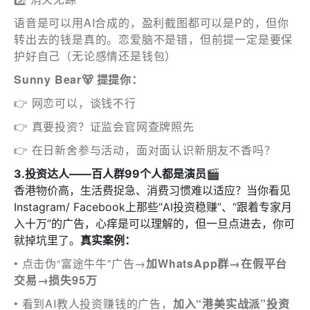
感興趣範疇(可多選)
*
语音是可以用AI合成的，盈利截图都可以是P的，但你
1.租務資訊 ​​
转出去的钱是真的。恋爱脑不是错，但前提一定是要保
护好自己（无论感情还是钱包）
2.住客活動及福利
Sunny Bear🐻 提提你：
注意: 您在此電子表格所提供的個人資料將會用作市場推廣(包
👉 网恋可以，谈钱不行
括直接銷售)及其他有關用途。
👉 真要投资？证监会官网查牌照先
*
我已閱讀並同意
日新舍私隱政策
。
👉 在日新舍参与活动，面对面认识新朋友不香吗？
3.投资达人——
百人群99个人都是演员🎬
香港物价高，生活费捉急、消费习惯难以适应？当你看见
Instagram/ Facebook上那些“AI投资稳赚”、“跟着专家月
入十万”的广告，心痒是可以理解的，但一旦点进去，你可
您可隨時向我們申明是否願意繼續接收推廣電郵：
就掉坑里了。
真实案例：
1. 如欲取消收取推廣，請從我們的電郵推廣按下「取消訂閱」連
結，或
• 点击伪“富途牛牛”广告→
加WhatsApp群→在假平台
2. 以想取消的電郵地址電郵至 marketing@sunnyhouse.hk​
交易→损失95万
• 看到AI教人投资赚钱的广告，
加入“港美实战派”投资