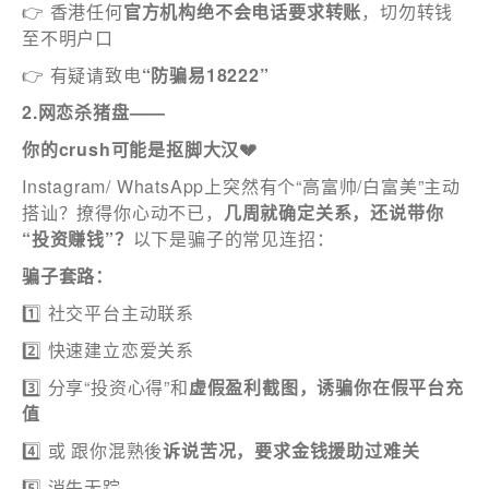
👉 香港任何
官方机构绝不会电话要求转账
，切勿转钱
身份
至不明户口
👉 有疑请致电
“防骗易18222”
2.网恋杀猪盘——
你的crush可能是抠脚大汉💔
電郵
*
Instagram/ WhatsApp上突然有个“高富帅/白富美”主动
搭讪？撩得你心动不已，
几周就确定关系，还说带你
“投资赚钱”？
以下是骗子的常见连招：
電話
骗子套路：
1️⃣ 社交平台主动联系
2️⃣ 快速建立恋爱关系
3️⃣ 分享“投资心得”和
虚假盈利截图，诱骗你在假平台充
國家/地區
值
4️⃣ 或 跟你混熟後
诉说苦况，要求金钱援助过难关
5️⃣ 消失无踪