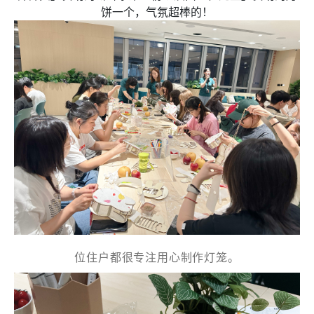
小姐
饼一个，气氛超棒的！
女士
姓
*
名
*
身份
位住户都很专注用心制作灯笼。
電郵
*