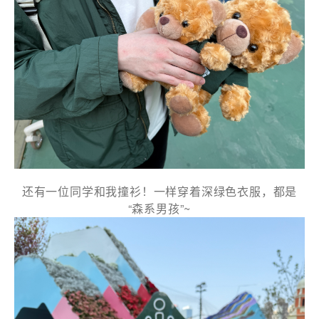
名
*
身份
还有一位同学和我撞衫！一样穿着深绿色衣服，都是
“森系男孩”~
電郵
*
電話