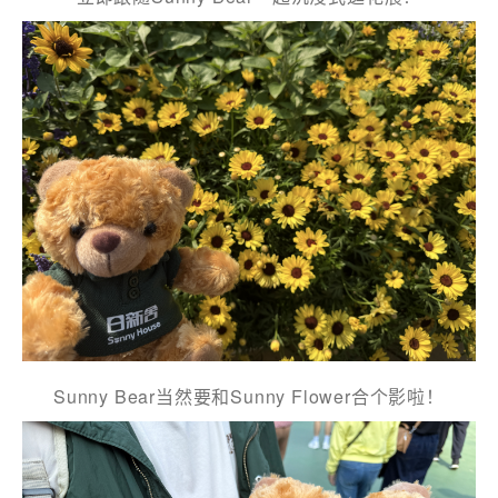
訂閱電子報
*為必填項目
稱謂
先生
小姐
Sunny Bear当然要和Sunny Flower合个影啦！
女士
姓
*