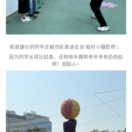
和我撞衫的同学还被市民邀请去当“临时小摄影师”。
因为同学长得比较高，还特地半蹲帮老爷爷老奶奶拍
照！超贴心~