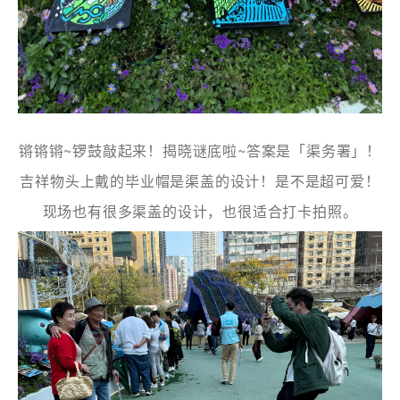
锵锵锵~锣鼓敲起来！揭晓谜底啦~答案是「渠务署」！
吉祥物头上戴的毕业帽是渠盖的设计！是不是超可爱！
现场也有很多渠盖的设计，也很适合打卡拍照。