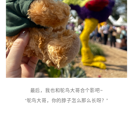
最后，我也和鸵鸟大哥合个影吧~
“鸵鸟大哥，你的脖子怎么那么长呀？”