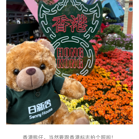
國家/地區
感興趣範疇(可多選)
*
1.租務資訊 ​​
2.住客活動及福利
注意: 您在此電子表格所提供的個人資料將會用作市場推廣(包
括直接銷售)及其他有關用途。
*
我已閱讀並同意
日新舍私隱政策
。
香港熊仔，当然要跟香港标志拍个照啦！