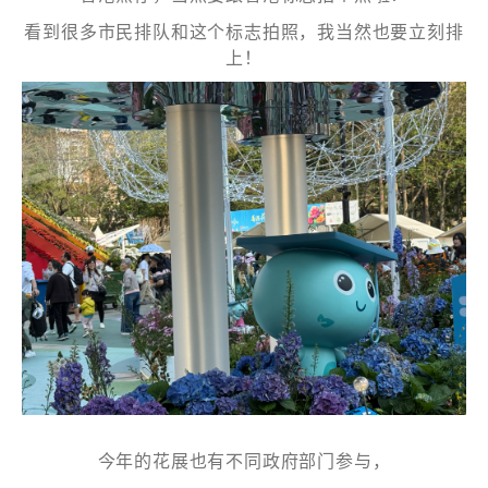
看到很多市民排队和这个标志拍照，我当然也要立刻排
上！
您可隨時向我們申明是否願意繼續接收推廣電郵：
1. 如欲取消收取推廣，請從我們的電郵推廣按下「取消訂閱」連
結，或
2. 以想取消的電郵地址電郵至 marketing@sunnyhouse.hk​
今年的花展也有不同政府部门参与，