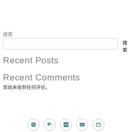
電話
搜索
搜
索
國家/地區
Recent Posts
Recent Comments
感興趣範疇(可多選)
*
您尚未收到任何评论。
1.租務資訊 ​​
2.住客活動及福利
注意: 您在此電子表格所提供的個人資料將會用作市場推廣(包
括直接銷售)及其他有關用途。