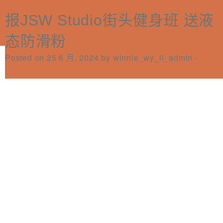
新蒲岗/旺角自助桌球室85折优
Dance Beat Studio 出示房卡 享
White Dragon Club 泰拳私人课
WD-T Training Center 泰拳 团
Momentum Muay Thai 泰拳课
Habo室内钓虾场优惠
Hi Tee Golf (新蒲岗分店) 室内
Yogis Yoga 瑜伽课程9折
Snap Fitness 高达8折会籍优惠
报JSW Studio街头健身班 送液
立即订房
Perks Categories：
简
体
繁
Posted on 27 4 月, 2026 by
Posted on 6 1 月, 2025 by
Posted on 30 6 月, 2024 by
Posted on 29 6 月, 2024 by
winnie_wy_li_admin
dickywong0
winnie_wy_li_admin
winnie_wy_li_admin
-
-
-
-
舞蹈课程优惠！
程优惠
体课程优惠
8折优惠
尔夫指定时段优惠
态防滑粉
EN
育运动
Posted on 1 9 月, 2025 by
Posted on 15 7 月, 2025 by
Posted on 3 7 月, 2025 by
Posted on 6 3 月, 2025 by
Posted on 9 8 月, 2024 by
Posted on 25 6 月, 2024 by
winnie_wy_li_admin
winnie_wy_li_admin
winnie_wy_li_admin
winnie_wy_li_admin
winnie_wy_li_admin
winnie_wy_li_admin
-
-
-
-
-
-
訂閱電子報
*為必填項目
稱謂
先生
小姐