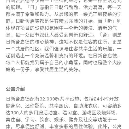
日新舍启德不仅是一个住宿的地方，它是一种生活方式
的展现。「日」意指日日朝气勃勃、活力满满，每一天
都充满了希望和动力。从晨曦的第一缕光芒到夜幕的宁
姓
*
静，日新舍启德都是住客精力充沛的开始。而「新」则
体现在项目的设施和氛围中—全新的装潢、清新的气
息，每一处细节都让人感受到创新和舒适。「舍」则是
日新舍启德的核心精神，这裡不仅是住客的住所，更是
名
*
一个共居的社区。我们强调与住客共享生活的乐趣，一
起创造出一个充满温馨和支持的环境。在日新舍启德，
每个人都能找到属于自己的小角落，同时也是整个大家
庭的一份子，享受共居生活的美好。
身份
公寓介绍
日新舍启德配有32,000呎共享设施，包括24小时开放
健身房、迷你影院、共享厨房、自助洗衣房、可容纳多
電郵
*
达300人的多用途活动室、温习室、游戏区及烧烤场，
集住宿、学习、饮食、娱乐、健身及社交等功能于一
体，尽享便捷舒适、丰富多彩的居住体验。此外，公寓