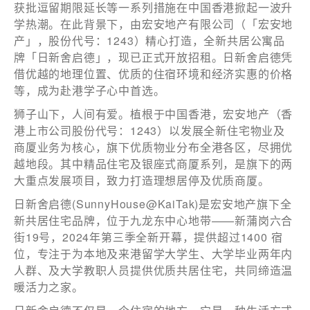
获批逗留期限延长等一系列措施在中国香港掀起一波升
学热潮。在此背景下，由宏安地产有限公司（「宏安地
产」，股份代号：1243）精心打造，全新共居公寓品
牌「日新舍启德」，现已正式开放招租。日新舍启德凭
借优越的地理位置、优质的住宿环境和经济实惠的价格
等，成为赴港学子心中首选。
狮子山下，人间有爱。植根于中国香港，宏安地产（香
港上市公司股份代号：1243）以发展全新住宅物业及
商厦业务为核心，旗下优质物业分布全港各区，尽拥优
越地段。其中精品住宅及银座式商厦系列，是旗下的两
訂閱電子報
大重点发展项目，致力打造理想居停及优质商厦。
*為必填項目
日新舍启德(SunnyHouse@KaiTak)是宏安地产旗下全
新共居住宅品牌，位于九龙东中心地带——新蒲岗六合
稱謂
街19号，2024年第三季全新开幕，提供超过1400 宿
位，专注于为本地及来港留学大学生、大学毕业两年内
先生
人群、及大学教职人员提供优质共居住宅，共同缔造温
小姐
暖活力之家。
女士