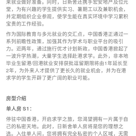
来就业做好准备。同时，日新舍还携手宏安地产及位元
堂，为有兴趣的学生提供实习、暑期工以及兼职机会，
并定期组织企业参观，使学生能在真实环境中学习累积
宝贵的工作经验。
作为国际教育与多元就业的交汇点，中国香港正通过一
系列前瞻性政策，加强其作为学术与职业平台的吸引
力。近两年，通过施行优才计划新政，中国香港掀起了
一波升学热潮，大量学生选择赴港求学。此外，非本地
毕业生留港/回港就业安排获批逗留期限将由1年延长至
2年，为外来人才提供了更长久的就业机会，并为在港
求学的学生开辟了更广阔的职业可能。
房型介绍
单人房
S1：
停驻中国香港，开启求学之旅，您渴望拥有一片属于自
己的私密天地。此时，日新舍单人房将是您的理想之
选。入住单人间，您将拥有完全私密的个人区域，无需