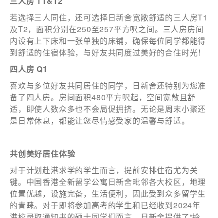
三人房
T1&T2
若选择三人同住，还可选择日新舍宽敞舒适的三人房T1
及T2，面积分别在250至257平方呎之间。三人房房间
内设有上下床和一张单独的床铺，确保每位同学都能得
到舒适的住宿体验，与好友共同度过美好的合住时光！
四人房
Q1
喜欢与多位好友共同居住的同学，日新舍还特别为您准
备了四人房。房间面积480平方呎起，空间宽敞且舒
适，即使人数众多也不会局促拥挤。无论是周末小聚还
是日常休息，都能让您尽情感受家的温馨与舒适。
共创美好居住体验
对于计划赴港求学的学生而言，提前安排住宿尤为关
键。中国香港全新留学公寓日新舍毗邻各大校区，地理
位置优越，设施完备，生活便利，因此受到众多留学生
的青睐。对于即将参加高考的学生和已经收到2024年
港校录取通知书的硕士同学们而言，日新舍提供了“拎