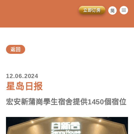
立即订房
简
繁
EN
返回
12.06.2024
星岛日报
訂閱電子報
*為必填項目
宏安新蒲崗學生宿舍提供1450個宿位
稱謂
先生
小姐