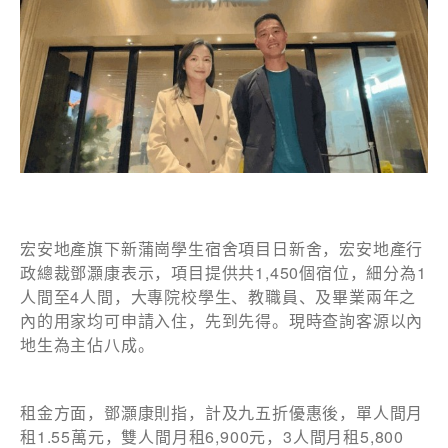
女士
姓
*
名
*
宏安地產旗下新蒲崗學生宿舍項目日新舍，宏安地產行
政總裁鄧灝康表示，項目提供共1,450個宿位，細分為1
人間至4人間，大專院校學生、教職員、及畢業兩年之
身份
內的用家均可申請入住，先到先得。現時查詢客源以內
地生為主佔八成。
租金方面，鄧灝康則指，計及九五折優惠後，單人間月
電郵
*
租1.55萬元，雙人間月租6,900元，3人間月租5,800