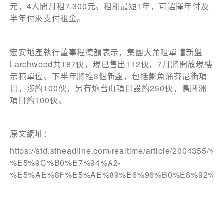
元，4人間月租7,300元。租期最短1年，可選擇年付及
半年付來支付租金。
電話
宏安地產執行董事程德韻表示，集團大角咀單幢新盤
Larchwood共187伙，現已售出112伙，7月將開放現樓
示範單位。下半年將推3個新盤，包括鰂魚涌芬尼街項
目，涉約100伙，另有炮台山項目設約250伙，鴨脷洲
國家/地區
項目約100伙。
原文網址：
https://std.stheadline.com/realtime/article/2004
感興趣範疇(可多選)
*
%E5%9C%B0%E7%94%A2-
1.租務資訊 ​​
%E5%AE%8F%E5%AE%89%E6%96%B0%E8%92%B
2.住客活動及福利
注意: 您在此電子表格所提供的個人資料將會用作市場推廣(包