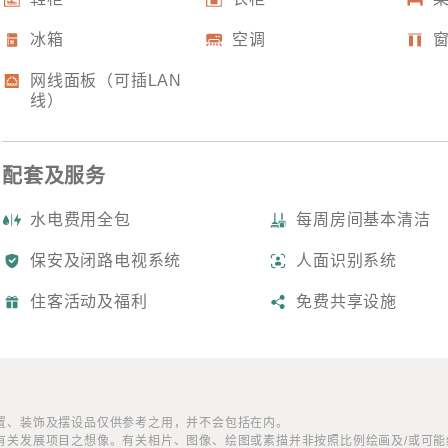
冰箱
空调
网线面板（可插LAN
线）
名
*
身份
配套及服务
日新舍旺角
水电费用全包
每周房间基本清洁
双人房 D2
電話
國家/
保安及闭路电视系统
人面识别系统
198 平方呎^
双层床 x1
住客活动及福利
免费共享设施
详情
動及福利
他配置、装饰及摆设品仅供参考之用，并不会包括在内。
对有关发展项目之想像。有关相片、图像、绘图或素描并非按照比例绘画及/或可