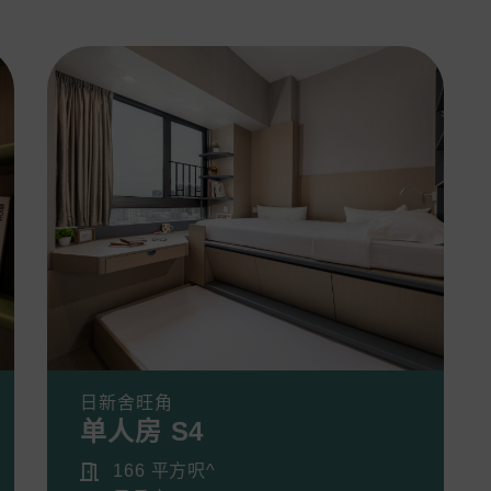
日新舍旺角
单人房 S4
166 平方呎^