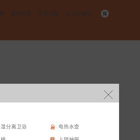
角
最新优惠
常见问题
活动及福利
简
繁
预订及付款
社群活动
EN
务​
入住​
社群福利​
配套​
续约及退房​
其他​
干湿分离卫浴
电热水壶
桌椅
上锁抽屉