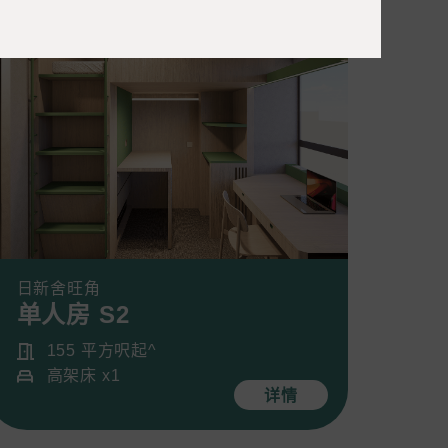
日新舍旺角
单人房 S2
155 平方呎起^
高架床 x1
详情