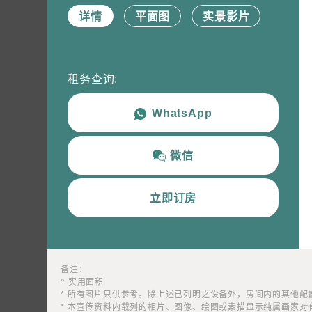
详情
平⾯图
实景影片​
稱謂
先生
小姐
女士
租务查询:
姓
*
WhatsApp
日新舍旺角
微信
双人房 D3
電郵
*
230 平方呎^
立即订房
双层床 x1
详情
感興趣範疇(可多選)
*
1.租務資訊 ​​
2.住客活
​ ​备注：
^ 实用面积
* 所有图​​片只供参考。除上述已列明之设备外，房间内的其
* 本宣传资料内载列的相片、图像、绘图或素描显示纯属画家