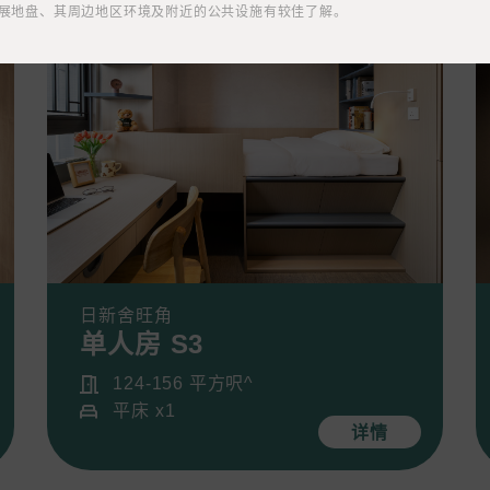
作市場推廣(包括直接銷售)及其他有關用途。
地盘、其周边地区环境及附近的公共设施有较佳了解。 ​
郵：
下「取消訂閱」連結，或
house.hk​
日新舍旺角
单人房 S3
124-156 平方呎^
平床 x1
详情