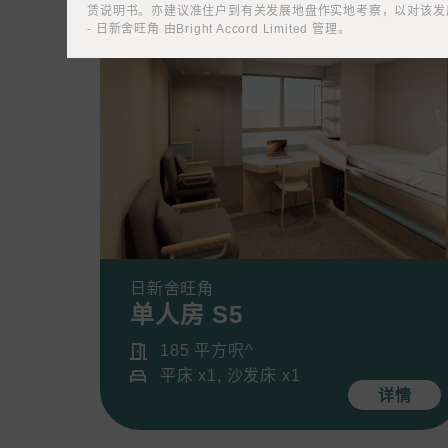
注意: 您在此電子表格所提供的個人資料將會用
赁说明书。亦建议准住户到有关发展地盘作实地考察，以对该发展
- 日新舍旺角 由Bright Accord Limited 管理。​
*
我已閱讀並同意
日新舍私隱政策
。
您可隨時向我們申明是否願意繼續接收推廣電
1. 如欲取消收取推廣，請從我們的電郵推廣按
2. 以想取消的電郵地址電郵至 marketing@sunny
日新舍旺角
单人房 S5
185 平方呎^
平床 x1, 沙发床 x1
详情