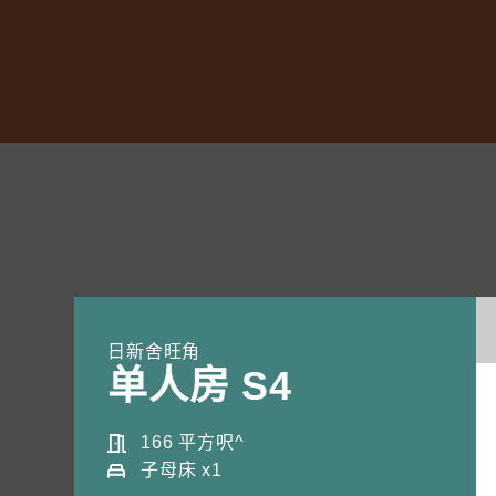
日新舍旺角
单人房 S4
訂閱電子報
166 平方呎^
子母床 x1
*為必填項目