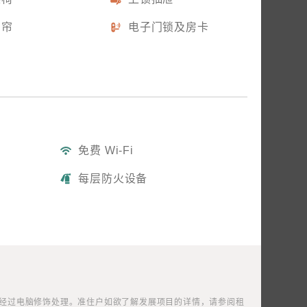
窗帘
电子门锁及房卡
日新舍旺角
免费 Wi-Fi
双人房 D1
地區
每层防火设备
186 平方呎^
双层床 x1
详情
能经过电脑修饰处理。准住户如欲了解发展项目的详情，请参阅租