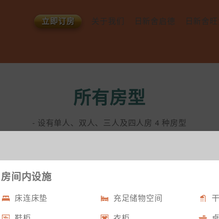
立即订房
关于我们
日新舍启德
日新舍旺
查询或预约
所有房型
所有房型
关于我们​
设施及服务​
设施及服
媒体报导
社区交通配套​
社区交通
相关文章​
所有房型
- 设有单人、双人、三人及四人房 4 种房型
- 面积由 230 至 480 平方呎^ 不等，供不同需求的人士选择
房间内设施
床连床垫
充足储物空间
鞋柜
衣柜