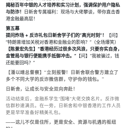
2.住客活動及福利
揭秘百年中银的人才培养和实习计划，
强调保护用户隐私
与防诈！
日新舍专属福利：现场与大佬攀谈，带你直击香
注意: 您在此電子表格所提供的個人資料將會用作市場推廣(包
港金融最高层！
括直接銷售)及其他有關用途。
第五幕
*
我已閱讀並同意
日新舍私隱政策
。
提问炸场 + 反诈礼包
日新舍学子们的“高光时刻”！
【问】
“特朗普增加关税对香港和金融业的影响？”（全场爆笑）
【陈景宏先生】
“香港经历过很多次风浪，只要夯实自身，
金管局与银行便能携手抵御冲击。”
【问】“我被骗过，钱
还能要回吗？”
【潘以靖总督察】“立刻报警！日新舍联合警方建立了
您可隨時向我們申明是否願意繼續接收推廣電郵：
多个不同大学的反诈微信群，守护你的钱包。”
1. 如欲取消收取推廣，請從我們的電郵推廣按下「取消訂閱」連
結，或
日新舍，让成长与安全双向奔赴！
2. 以想取消的電郵地址電郵至 marketing@sunnyhouse.hk​
活动结束后，金融系学生“围堵”大佬交换名片。反诈微
信群秒速满员。在一旁，日新舍和中银香港的工作人员
更是早早准备好精美礼包。
——这儿不仅是住所，更是安全、资源与机遇的枢纽