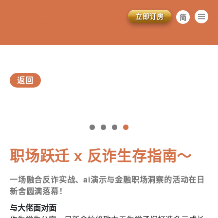
立即订房
简
繁
EN
返回
vious
职场跃迁 x 反诈生存指南～
一场融合反诈实战、ai演示与金融职场洞察的活动在日
訂閱電子報
新舍圆满落幕！
*為必填項目
与大佬面对面