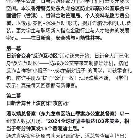
作为学生公寓，日新舍始终致力于为学子们打造多元成长
稱謂
空间。本次
香港警务处东九龙总区防止罪案办公室联合中
先生
国银行（香港）、香港金融管理局、个人资料私隐专员公
署
，以“数据案例+沉浸互动”形式，揭开诈骗话术的层层伪
小姐
装，更为学生与职场新人指点金融行业与人才培养的发展
女士
密码。
——在日新舍，安全感与可能性并存。
第一幕
姓
*
日新舍变身“反诈互动区”
活动还未开始，日新舍大厅已化
身“反诈互动区”——防罪办公室带来定制抓娃娃机，搭配
反诈吉祥物“小提子”～成功捕获“提子”的同学，可获零食礼
包、防诈手册及“提子”公仔一枚！现场欢笑不断，同学们
表示：真是每天回家都有新惊喜。
名
*
第二幕
日新舍舞台上演防诈“攻防战”
潘以靖总督察（东九龙总区防止罪案办公室总督察）
以一
身份
组惊人数据开场：
“2024全球诈骗金额达103兆美金，相
当于每分钟蒸发1.5个香港迪士尼。”
通过真实案件还原与聊天记录解析，潘总督查犀利指出：