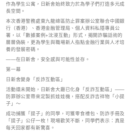
作為學生公寓，日新舍始終致力於為學子們打造多元成
*為必填項目
長空間。
本次香港警務處東九龍總區防止罪案辦公室聯合中國銀
稱謂
行（香港）、香港金融管理局、個人資料私隱專員公
先生
署，以「數據案例+沈浸互動」形式，揭開詐騙話術的
層層偽裝，更為學生與職場新人指點金融行業與人才培
小姐
養的發展密碼。
女士
——在日新舍，安全感與可能性並存。
第一幕
姓
*
日新舍變身「反詐互動區」
活動還未開始，日新舍大廳已化身「反詐互動區」——
防罪辦公室帶來定製抓娃娃機，搭配反詐吉祥物「小提
名
*
子」～
成功捕獲「提子」的同學，可獲零食禮包、防詐手冊及
「提子」公仔一枚！現場歡笑不斷，同學們表示：真是
每天回家都有新驚喜。