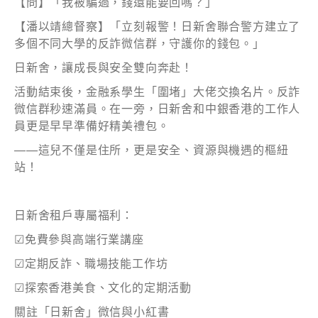
【問】「我被騙過，錢還能要回嗎？」
【潘以靖總督察】「立刻報警！日新舍聯合警方建立了
多個不同大學的反詐微信群，守護你的錢包。」
日新舍，讓成長與安全雙向奔赴！
活動結束後，金融系學生「圍堵」大佬交換名片。反詐
微信群秒速滿員。在一旁，日新舍和中銀香港的工作人
員更是早早準備好精美禮包。
——這兒不僅是住所，更是安全、資源與機遇的樞紐
站！
日新舍租戶專屬福利：
☑免費參與高端行業講座
☑定期反詐、職場技能工作坊
☑探索香港美食、文化的定期活動
關註「日新舍」微信與小紅書