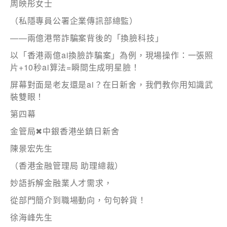
感興趣範疇(可多選)
*
周映彤女士
1.租務資訊 ​​
（私隱專員公署企業傳訊部總監）
2.住客活動及福利
——兩億港幣詐騙案背後的「換臉科技」
以「香港兩億ai換臉詐騙案」為例，現場操作：一張照
片+10秒ai算法=瞬間生成明星臉！
注意: 您在此電子表格所提供的個人資料將會用作市場推廣(包
括直接銷售)及其他有關用途。
屏幕對面是老友還是ai？在日新舍，我們教你用知識武
*
我已閱讀並同意
日新舍私隱政策
。
裝雙眼！
第四幕
金管局✖中銀香港坐鎮日新舍
陳景宏先生
（香港金融管理局 助理總裁）
您可隨時向我們申明是否願意繼續接收推廣電郵：
1. 如欲取消收取推廣，請從我們的電郵推廣按下「取消訂閱」連
妙語拆解金融業人才需求，
結，或
2. 以想取消的電郵地址電郵至 marketing@sunnyhouse.hk​
從部門簡介到職場動向，句句幹貨！
徐海峰先生