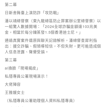
身份
第二幕
日新舍舞臺上演防詐「攻防戰」
潘以靖總督察（東九龍總區防止罪案辦公室總督察）以
一組驚人數據開場：「2024全球詐騙金額達103兆美
電郵
*
金，相當於每分鐘蒸發1.5個香港迪士尼。」
通過真實案件還原與聊天記錄解析，潘總督查犀利指
出：援交詐騙、假領導短信，不但失財，更可能造成個
人信息泄露、聲譽受損。
電話
第三幕
ai換臉「現場揭皮」
私隱專員公署現場演示！
國家/地區
大佬陣容
王雅媛女士
（私隱專員公署助理個人資料私隱專員）