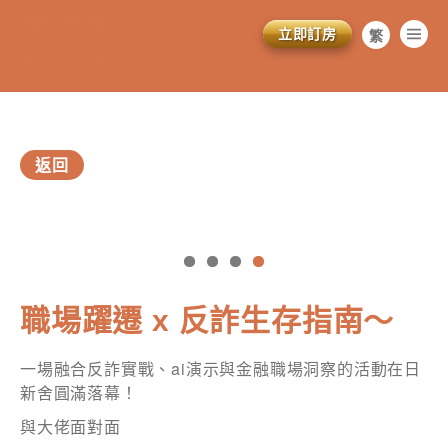
立即訂房
繁
简
EN
返回
vious
職場躍遷 x 反詐生存指南～
一場融合反詐實戰、ai演示與金融職場洞察的活動在日
新舍圓滿落幕！
與大佬面對面
訂閱電子報