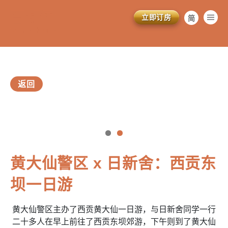
立即订房
简
繁
EN
返回
vious
黄大仙警区 x 日新舍：西贡东
訂閱電子報
*為必填項目
坝一日游
稱謂
黄大仙警区主办了西贡黄大仙一日游，与日新舍同学一行
先生
二十多人在早上前往了西贡东坝郊游，下午则到了黄大仙