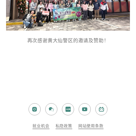
注意: 您在此電子表格所提供的個人資料將會用作市場推廣(包
括直接銷售)及其他有關用途。
*
我已閱讀並同意
日新舍私隱政策
。
再次感谢黄大仙警区的邀请及赞助！
您可隨時向我們申明是否願意繼續接收推廣電郵：
1. 如欲取消收取推廣，請從我們的電郵推廣按下「取消訂閱」連
結，或
2. 以想取消的電郵地址電郵至 marketing@sunnyhouse.hk​
就业机会​
私隐政策​​
网站使用条款​