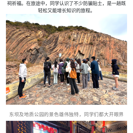
祠祈福。在旅途中，同学认识了不少防骗贴士，是一趟既
小姐
轻松又能增长知识的旅程。
女士
姓
*
名
*
身份
东坝及地质公园的景色雄伟独特，同学们都大开眼界
電郵
*