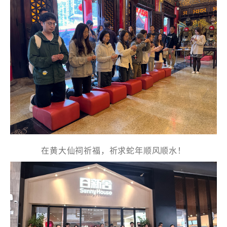
電話
國家/地區
在黄大仙祠祈福，祈求蛇年顺风顺水！
感興趣範疇(可多選)
*
1.租務資訊 ​​
2.住客活動及福利