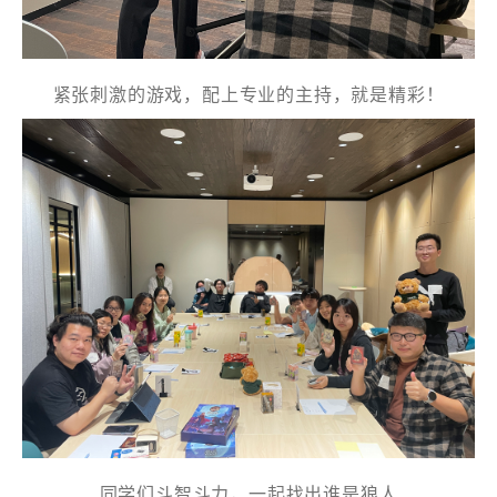
紧张刺激的游戏，配上专业的主持，就是精彩！
電話
國家/地區
感興趣範疇(可多選)
*
1.租務資訊 ​​
2.住客活動及福利
注意: 您在此電子表格所提供的個人資料將會用作市場推廣(包
同学们斗智斗力，一起找出谁是狼人