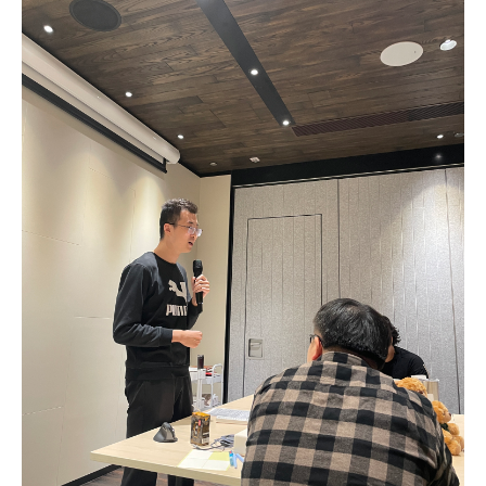
小姐
女士
姓
*
名
*
身份
電郵
*