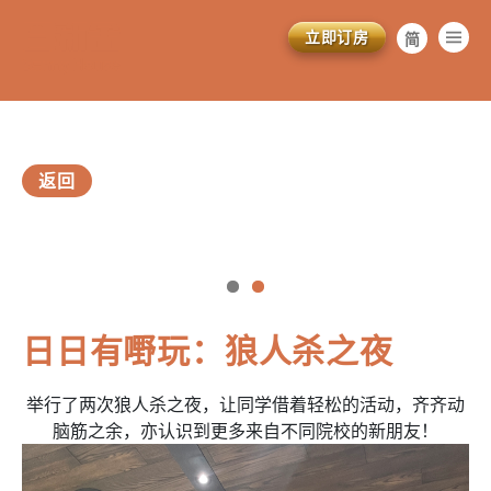
立即订房
简
繁
EN
返回
vious
訂閱電子報
日日有嘢玩：狼人杀之夜
*為必填項目
举行了两次狼人杀之夜，让同学借着轻松的活动，齐齐动
稱謂
脑筋之余，亦认识到更多来自不同院校的新朋友！
先生