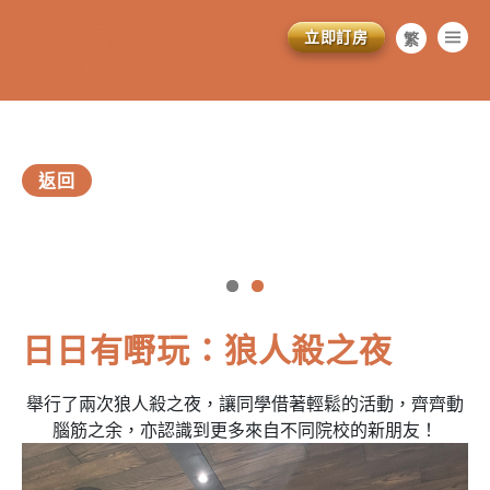
立即訂房
繁
简
EN
返回
vious
訂閱電子報
日日有嘢玩：狼人殺之夜
*為必填項目
舉行了兩次狼人殺之夜，讓同學借著輕鬆的活動，齊齊動
稱謂
腦筋之余，亦認識到更多來自不同院校的新朋友！
先生