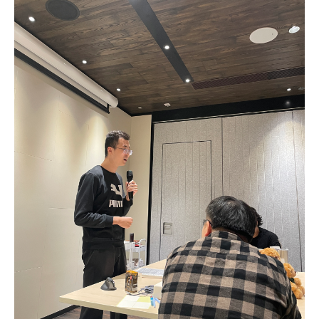
小姐
女士
姓
*
名
*
身份
電郵
*