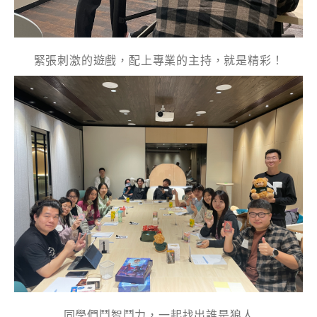
緊張刺激的遊戲，配上專業的主持，就是精彩！
電話
國家/地區
感興趣範疇(可多選)
*
1.租務資訊 ​​
2.住客活動及福利
注意: 您在此電子表格所提供的個人資料將會用作市場推廣(包
同學們鬥智鬥力，一起找出誰是狼人