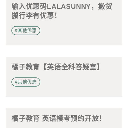
稱謂
输入优惠码LALASUNNY，搬货
先生
搬行李有优惠！
小姐
#其他优惠
女士
姓
*
橘子教育【英语全科答疑室】
名
*
#其他优惠
身份
橘子教育 英语模考预约开放！