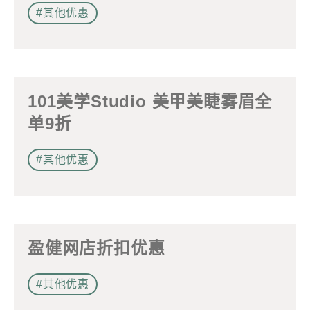
#其他优惠
電郵
*
101美学Studio 美甲美睫雾眉全
電話
单9折
#其他优惠
國家/地區
盈健网店折扣优惠
感興趣範疇(可多選)
*
#其他优惠
1.租務資訊 ​​