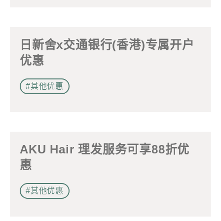
2.住客活動及福利
注意: 您在此電子表格所提供的個人資料將會用作市場推廣(包
日新舍x交通银行(香港)专属开户
括直接銷售)及其他有關用途。
优惠
*
我已閱讀並同意
日新舍私隱政策
。
#其他优惠
您可隨時向我們申明是否願意繼續接收推廣電郵：
1. 如欲取消收取推廣，請從我們的電郵推廣按下「取消訂閱」連
AKU Hair 理发服务可享88折优
結，或
2. 以想取消的電郵地址電郵至 marketing@sunnyhouse.hk​
惠
#其他优惠