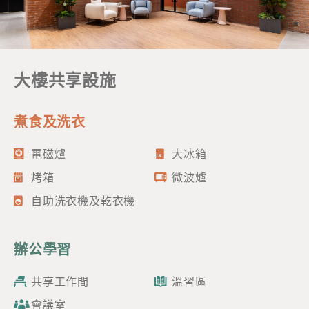
訂閱電子報
大樓共享設施
*為必填項目
稱謂
煮食及洗衣
先生
電磁爐
大冰箱
小姐
烤箱
微波爐
女士
自助洗衣機及乾衣機
姓
*
辦公學習
共享工作間
溫習區
名
*
會議室