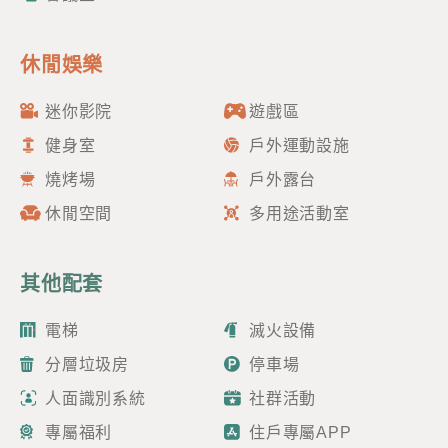
休閒娛樂
身份
迷你影院
遊戲區
健身室
戶外運動設施
燒烤場
戶外露台
電郵
*
休閒空間
多用途活動室
其他配套
電話
電梯
滅火設備
分層垃圾房
停車場
人面識別系統
社群活動
國家/地區
專屬福利
住戶專屬APP