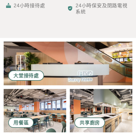
24小時接待處
24小時保安及閉路電視
系統
感興趣範疇(可多選)
*
1.租務資訊 ​​
2.住客活動及福利
注意: 您在此電子表格所提供的個人資料將會用作市場推廣(包
括直接銷售)及其他有關用途。
大堂接待處
*
我已閱讀並同意
日新舍私隱政策
。
用餐區
共享廚房
您可隨時向我們申明是否願意繼續接收推廣電郵：
1. 如欲取消收取推廣，請從我們的電郵推廣按下「取消訂閱」連