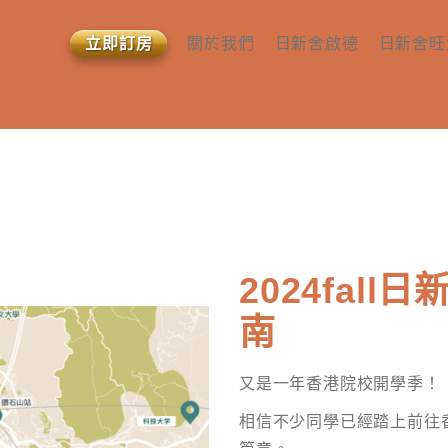
立即訂房
關於我們
日新舍啟德
日新舍旺
查詢或預約
所有房型
所有房型
關於我們​
設施及服務​
設施及服
媒體報導 ​
社區交通配套 ​​
社區交通配
相關文章​
2024fal
南
又是一年香港院校開學季！
相信不少同學已經踏上前往