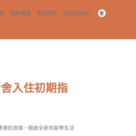
角
最新優惠
常見問題
活動及福利
繁
简
預訂及付款
社群活動
EN
務​
入住​
社群福利​
套 ​​
續約及退房​
其他​
l日新舍入住初期指
香港的旅程，開啟全新的留學生活