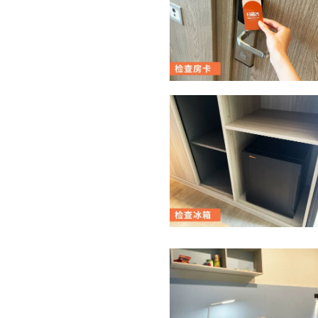
動及福利
作市場推廣(包括直接銷售)及其他有關用途。
郵：
下「取消訂閱」連結，或
house.hk​