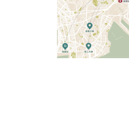
訂閱電子報
*為必填項目
稱謂
先生
小姐
女士
姓
*
電郵
*