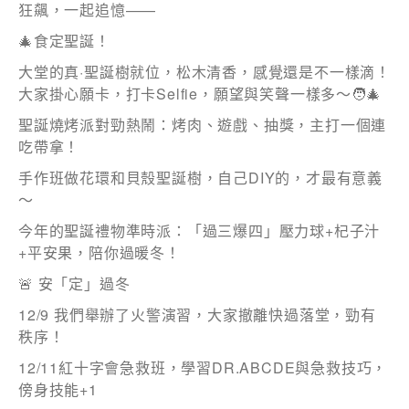
狂飆，一起追憶——
小姐
🎄食定聖誕！
女士
大堂的真·聖誕樹就位，松木清香，感覺還是不一樣滴！
大家掛心願卡，打卡Selfie，願望與笑聲一樣多～🧑‍🎄
姓
*
聖誕燒烤派對勁熱鬧：烤肉、遊戲、抽獎，主打一個連
吃帶拿！
手作班做花環和貝殼聖誕樹，自己DIY的，才最有意義
名
*
～
今年的聖誕禮物準時派：「過三爆四」壓力球+杞子汁
+平安果，陪你過暖冬！
🚨 安「定」過冬
身份
12/9 我們舉辦了火警演習，大家撤離快過落堂，勁有
秩序！
12/11紅十字會急救班，學習DR.ABCDE與急救技巧，
傍身技能+1
電郵
*