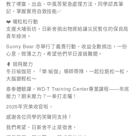
教了哽塞、出血、中風等緊急處理方法，同學認真筆
記，掌握實用自救技能✅
❤️ 暖粒粒行動
支援大埔街坊，日新舍捐出物資給讓災民暫住的保良局
電話
青年綠洲。
Sunny Bear 亦舉行了義賣行動，收益全數捐出，一份
心意，微薄之力，希望他們早日渡過難關。
國家/地區
🥊 錘飛壓力
冬日瑜伽班，「樂·瑜伽」導師帶隊，一起拉筋松一松，
大腦變輕松～
泰拳體驗課，WD-T Training Center專業課程——年底
壓力？期末壓力？一拳打走曬！
感興趣範疇(可多選)
*
2025年完美收官啦，
1.租務資訊 ​​
感謝各位同學的笑聲同支持！
2.住客活動及福利
我們希望，日新舍不止是宿舍，
注意: 您在此電子表格所提供的個人資料將會用作市場推廣(包