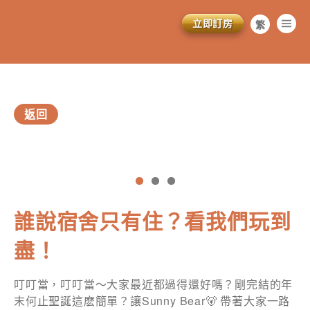
立即訂房
繁
简
EN
返回
vious
訂閱電子報
誰說宿舍只有住？看我們玩到
*為必填項目
盡！
稱謂
叮叮當，叮叮當～大家最近都過得還好嗎？剛完結的年
先生
末何止聖誕這麽簡單？讓Sunny Bear🐻 帶著大家一路