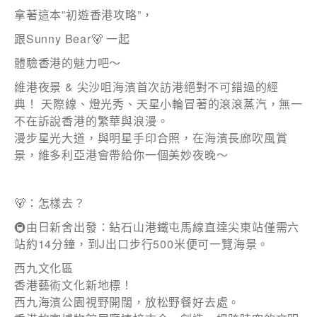
*為必填項目
拿著這本”初遊香港攻略”，
稱謂
跟Sunny Bear🐻 一起
先生
體驗香港的魅力吧～
小姐
維港夜景 & 尖沙咀海濱首次訪港絕對不可錯過的經
典！ 天際線、燈光秀、天星小輪冒著的滾滾蒸汽，無一
女士
不在訴說香港的繁華與浪漫。
漫步星光大道，與明星手印合照，在海濱長廊吹風賞
姓
*
景，維多利亞港會帶給你一個美妙夜晚～
🐻：怎樣去？
名
*
🚇由日新舍出發：鉆石山港鐵屯馬線直達尖東站僅需六
站約14分鐘，到J出口步行500米便可一覽海景。
西九文化區
香港藝術文化新地標！
西九海濱公園視野開闊，放松野餐好去處。
身份