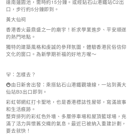
達南蓮園池，需時約15分鐘。或經鉆石山港鐵站C2出
1.租務資訊 ​​
口，步行約5分鐘即到。
2.住客活動及福利
黃大仙祠
香港香火最鼎盛之一的廟宇！祈求學業進步、平安順遂
注意: 您在此電子表格所提供的個人資料將會用作市場推廣(包
的熱門地點。
括直接銷售)及其他有關用途。
*
我已閱讀並同意
日新舍私隱政策
。
獨特的建築風格和虔誠的參拜氛圍，體驗香港民俗信仰
文化的窗口。為新學期祈福的好地方喔～
🐻：怎樣去？
🚇由日新舍出發：乘搭鉆石山港鐵觀塘線，一站到黃大
您可隨時向我們申明是否願意繼續接收推廣電郵：
仙站B3出口即到。
1. 如欲取消收取推廣，請從我們的電郵推廣按下「取消訂閱」連
結，或
彩虹邨網紅打卡聖地，也是香港標誌性屋邨，寫滿故事
2. 以想取消的電郵地址電郵至 marketing@sunnyhouse.hk​
和生活痕跡。
整齊排列的彩虹色外墻、多層停車場和屋頂籃球場，充
滿了活力與懷舊交織的氣息。最近已被納入重建計劃，
要去就快！