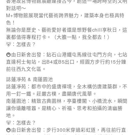
香港故宮博物館展廳連接古今，創造一場跨時空的文明
對話吧～
M+博物館展現當代藝術跨界魅力，建築本身也極具特
色！
電郵
*
無論你是歷史、藝術愛好者還是想野餐chill享秋日，這
裏都值得專程打卡。（大膽一點，我全都去！）
🐻：怎樣去？
🚇由日新舍出發：鉆石山港鐵屯馬線往屯門方向，七站
電話
直達柯士甸站，出B4或B5出口，經圓方步行約15分鐘
前往西九文化區。
誌蓮凈苑 & 南蓮園池
誌蓮凈苑：都市中的盛唐禪境，全木構仿唐建築群，不
用一釘一鐵。莊嚴古樸，盡顯唐代風華。
國家/地區
南蓮園池：精致古典園林，亭臺樓閣、小橋流水，瞬間
讓你遠離喧囂。是精心、祈福、思考和拍攝的清幽勝
地。
🐻：怎樣去？
感興趣範疇(可多選)
*
🚇由日新舍出發：步行300米穿過彩虹道，再往前行直