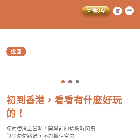
立即訂房
繁
简
EN
返回
vious
初到香港，看看有什麼好玩
的！
探索香港正當時！開學前的這段時間裏——
訂閱電子報
與其匆匆路過，不如抓住空閑