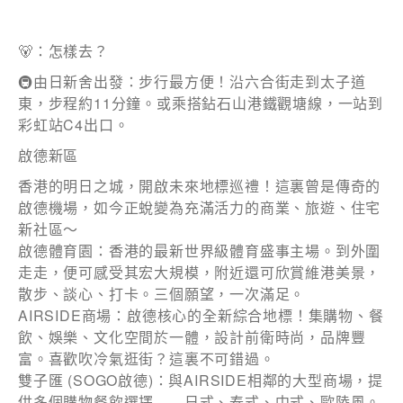
🐻：怎樣去？
🚇由日新舍出發：步行最方便！沿六合街走到太子道
東，步程約11分鐘。或乘搭鉆石山港鐵觀塘線，一站到
彩虹站C4出口。
啟德新區
香港的明日之城，開啟未來地標巡禮！這裏曾是傳奇的
啟德機場，如今正蛻變為充滿活力的商業、旅遊、住宅
新社區～
啟德體育園：香港的最新世界級體育盛事主場。到外圍
走走，便可感受其宏大規模，附近還可欣賞維港美景，
散步、談心、打卡。三個願望，一次滿足。
AIRSIDE商場：啟德核心的全新綜合地標！集購物、餐
飲、娛樂、文化空間於一體，設計前衛時尚，品牌豐
富。喜歡吹冷氣逛街？這裏不可錯過。
雙子匯 (SOGO啟德)：與AIRSIDE相鄰的大型商場，提
供多個購物餐飲選擇——日式、泰式、中式、歐陸風。