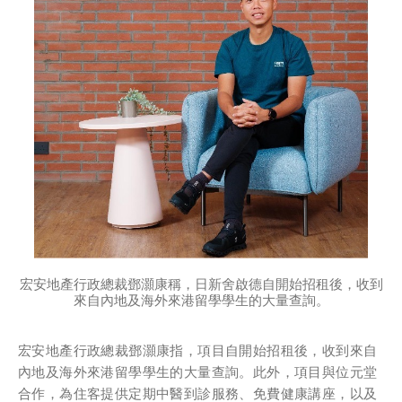
2.住客活動及福利
注意: 您在此電子表格所提供的個人資料將會用作市場推廣(包括
直接銷售)及其他有關用途。
*
我已閱讀並同意
日新舍私隱政策
。
您可隨時向我們申明是否願意繼續接收推廣電郵：
1. 如欲取消收取推廣，請從我們的電郵推廣按下「取消訂閱」連結，或
2. 以想取消的電郵地址電郵至 marketing@sunnyhouse.hk​
宏安地產行政總裁鄧灝康稱，日新舍啟德自開始招租後，收到
來自內地及海外來港留學學生的大量查詢。
宏安地產行政總裁鄧灝康指，項目自開始招租後，收到來自
內地及海外來港留學學生的大量查詢。此外，項目與位元堂
合作，為住客提供定期中醫到診服務、免費健康講座，以及