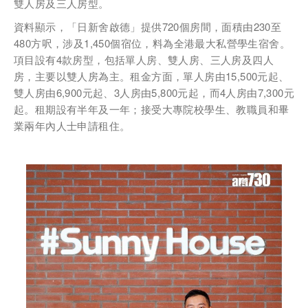
雙人房及三人房型。
資料顯示，「日新舍啟德」提供720個房間，面積由230至
電郵
*
480方呎，涉及1,450個宿位，料為全港最大私營學生宿舍。
項目設有4款房型，包括單人房、雙人房、三人房及四人
房，主要以雙人房為主。租金方面，單人房由15,500元起、
雙人房由6,900元起、3人房由5,800元起，而4人房由7,300元
起。租期設有半年及一年；接受大專院校學生、教職員和畢
電話
業兩年內人士申請租住。
國家/地區
感興趣範疇(可多選)
*
1.租務資訊 ​​