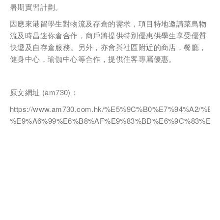
暑期實習計劃。
因應來港留學生對物流及存倉的需求，項目特地邀請菜鳥物
流及時昌迷你倉合作，商戶將提供特別優惠供學生享受優質
快遞及自存倉服務。另外，亦會與社區附近的商店，餐廳，
健身中心，瑜伽中心等合作，提供住客專屬優惠。
原文網址 (am730)：
https://www.am730.com.hk/%E5%9C%B0%E7%94%A
%E9%A6%99%E6%B8%AF%E9%83%BD%E6%9C%83%E5%