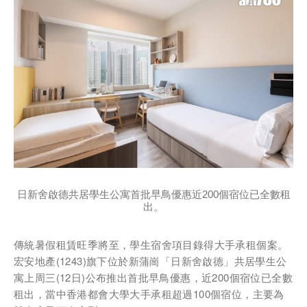
稱謂
先生
小姐
女士
姓
*
名
*
日新舍啟德共居學生公寓首批早鳥優惠近200個宿位已全數租
出。
傳統暑假租賃旺季將至，學生宿舍項目錄得大手承租個案。
宏安地產(1243)旗下位於新蒲崗「日新舍啟德」共居學生公
身份
寓上周三(12日)公布推出首批早鳥優惠，近200個宿位已全數
租出，當中香港都會大學大手承租超過100個宿位，主要為