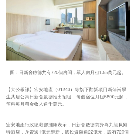
小姐
女士
姓
*
名
*
圖：日新舍啟德共有720個房間，單人房月租1.55萬元起。
【大公報訊】宏安地產（01243）等旗下翻新項目新蒲崗學
身份
生共居公寓日新舍啟德推出招租，每個宿位月租5800元起，
預料每月租金收入逾千萬元。
宏安地產行政總裁鄧灝康表示，日新舍啟德前身為九龍貝爾
電郵
*
特酒店，斥資逾1億元翻新，總投資額逾22億元，設有720個