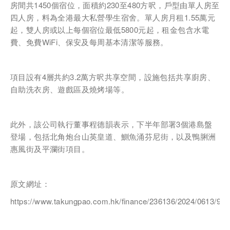
房間共1450個宿位，面積約230至480方呎，戶型由單人房至
四人房，料為全港最大私營學生宿舍。單人房月租1.55萬元
起，雙人房或以上每個宿位最低5800元起，租金包含水電
費、免費WiFi、保安及每周基本清潔等服務。
電話
項目設有4層共約3.2萬方呎共享空間，設施包括共享廚房、
自助洗衣房、遊戲區及燒烤場等。
國家/地區
此外，該公司執行董事程德韻表示，下半年部署3個港島盤
登場，包括北角炮台山英皇道、鰂魚涌芬尼街，以及鴨脷洲
惠風街及平瀾街項目。
感興趣範疇(可多選)
*
1.租務資訊 ​​
原文網址：
2.住客活動及福利
https://www.takungpao.com.hk/finance/236136/2024/0613/980
注意: 您在此電子表格所提供的個人資料將會用作市場推廣(包括