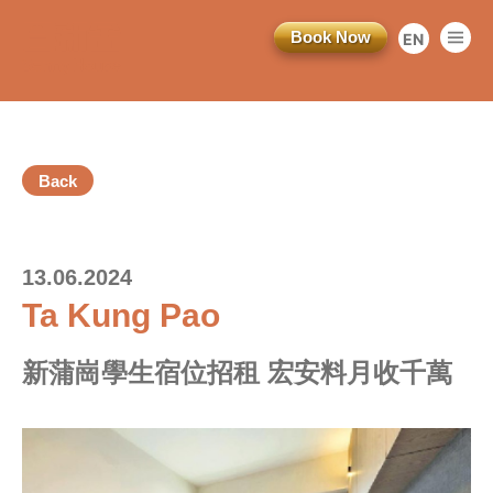
Book Now
EN
繁
简
Back
13.06.2024
Ta Kung Pao
訂閱電子報
新蒲崗學生宿位招租 宏安料月收千萬
*為必填項目
稱謂
先生