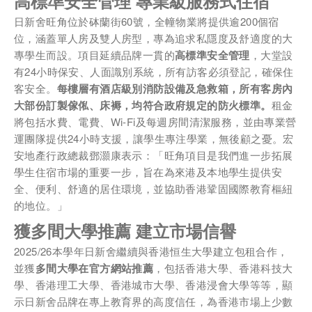
高標準安全管理
專業級服務式住宿
身份
日新舍旺角位於砵蘭街60號，全幢物業將提供逾200個宿
位，涵蓋單人房及雙人房型，專為追求私隱度及舒適度的大
專學生而設。項目延續品牌一貫的
高標準安全管理
，大堂設
有24小時保安、人面識別系統，所有訪客必須登記，確保住
電郵
*
客安全。
每樓層有
酒店
級別消防設備及急救箱，所有客房內
大部份訂製傢俬、床褥，均符合
政府規定的
防火標準。
租金
將包括水費、電費、Wi-Fi及每週房間清潔服務，並由專業營
運團隊提供24小時支援，讓學生專注學業，無後顧之憂。宏
安地產行政總裁鄧灝康表示：「旺角項目是我們進一步拓展
電話
學生住宿市場的重要一步，旨在為來港及本地學生提供安
全、便利、舒適的居住環境，並協助香港鞏固國際教育樞紐
的地位。」
獲多間大學推薦
建立市場信譽
國家/地區
2025/26本學年日新舍繼續與香港恒生大學建立包租合作，
並獲
多間大學在官方網站推薦
，包括香港大學、香港科技大
學、香港理工大學、香港城市大學、香港浸會大學等等，顯
示日新舍品牌在專上教育界的高度信任，為香港市場上少數
感興趣範疇(可多選)
*