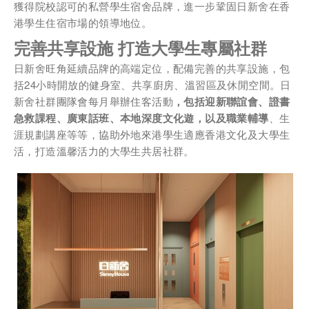
獲得院校認可的私營學生宿舍品牌，進一步鞏固日新舍在香
1.租務資訊 ​​
港學生住宿市場的領導地位。
2.住客活動及福利
完善共享設施
打造大學生專屬社群
日新舍旺角延續品牌的高端定位，配備完善的共享設施，包
括24小時開放的健身室、共享廚房、溫習區及休閒空間。日
注意: 您在此電子表格所提供的個人資料將會用作市場推廣(包括
新舍社群團隊會每月舉辦住客活動
，包括迎新聯誼會、證書
直接銷售)及其他有關用途。
急救課程、廣東話班、本地深度文化遊，
以及職業輔導
、生
*
我已閱讀並同意
日新舍私隱政策
。
涯規劃講座等等，協助外地來港學生適應香港文化及大學生
活，打造溫馨活力的大學生共居社群。
您可隨時向我們申明是否願意繼續接收推廣電郵：
1. 如欲取消收取推廣，請從我們的電郵推廣按下「取消訂閱」連結，或
2. 以想取消的電郵地址電郵至 marketing@sunnyhouse.hk​