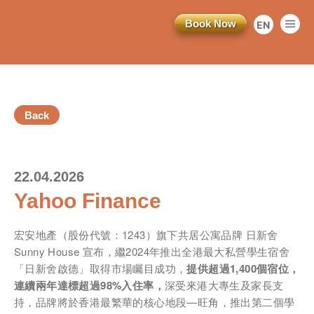
Book Now
EN
繁
简
Back
22.04.2026
Yahoo Finance
宏安地產（股份代號：1243）旗下共居公寓品牌 日新舍
Sunny House 宣布，繼2024年推出全港最大私營學生宿舍
「日新舍啟德」取得市場矚目成功，
提供超過
1,400
個宿位，
連續兩年達標超過
98%
入住率，
深受來港大專生及家長支
持，品牌將於香港最繁華的核心地段—旺角，推出第二個學
訂閱電子報