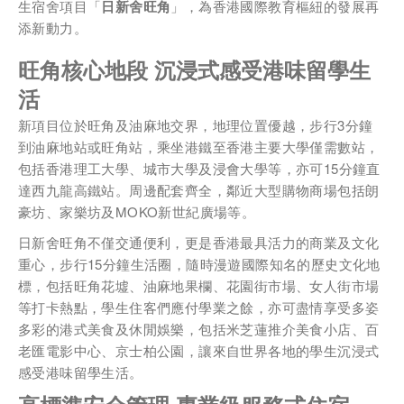
生宿舍項目「
日新舍旺角
」，為香港國際教育樞紐的發展再
*為必填項目
添新動力。
稱謂
旺角核心地段
沉浸式感受港味留學生
先生
活
小姐
新項目位於旺角及油麻地交界，地理位置優越，步行3分鐘
到油麻地站或旺角站，乘坐港鐵至香港主要大學僅需數站，
女士
包括香港理工大學、城市大學及浸會大學等，亦可15分鐘直
達西九龍高鐵站。周邊配套齊全，鄰近大型購物商場包括朗
姓
*
豪坊、家樂坊及MOKO新世紀廣場等。
日新舍旺角不僅交通便利，更是香港最具活力的商業及文化
重心，步行15分鐘生活圈，隨時漫遊國際知名的歷史文化地
標，包括旺角花墟、油麻地果欄、花園街市場、女人街市場
名
*
等打卡熱點，學生住客們應付學業之餘，亦可盡情享受多姿
多彩的港式美食及休閒娛樂，包括米芝蓮推介美食小店、百
老匯電影中心、京士柏公園，讓來自世界各地的學生沉浸式
感受港味留學生活。