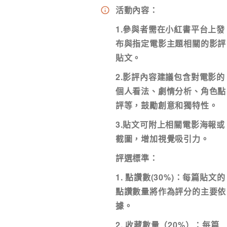
活動內容：
稱謂
先生
小姐
女士
1.參與者需在小紅書平台上發
布與指定電影主題相關的影評
姓
*
貼文。
2.影評內容建議包含對電影的
個人看法、劇情分析、角色點
評等，鼓勵創意和獨特性。
電郵
*
3.貼文可附上相關電影海報或
截圖，增加視覺吸引力。
評選標準：
感興趣範疇(可多選)
*
1. 點讚數(30%)：每篇貼文的
1.租務資訊 ​​
2.住客活
點讚數量將作為評分的主要依
據。
注意: 您在此電子表格所提供的個人資料將會用
2. 收藏數量（20%）：每篇