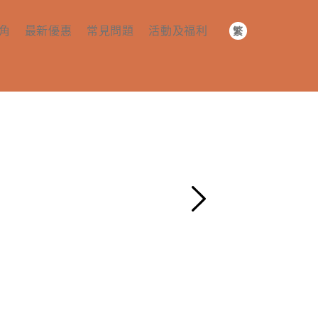
角
最新優惠
常見問題
活動及福利
繁
简
預訂及付款
社群活動
EN
務​
入住​
社群福利​
套 ​​
續約及退房​
其他​
Next