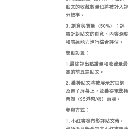
*
我已閱讀並同意
日新舍私隱政策
。
貼文的收藏數量也將被計入評
分標準。
3. 創意與質量（50%）：評
審針對貼文的創意、內容深度
和表達能力進行綜合評估。
您可隨時向我們申明是否願意繼續接收推廣電
1. 如欲取消收取推廣，請從我們的電郵推廣按
獎勵設置：
2. 以想取消的電郵地址電郵至 marketing@sunny
1.最終評出點讚量和收藏量最
高的前五篇貼文。
2. 獲獎貼文將被展示於官網
及電子屏幕上，並獲得電影換
票證（95港幣/張）兩張。
參與方式：
1. 小紅書發布影評貼文時，
必須@日新舍官方小紅書帳號