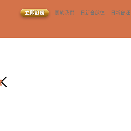
立即訂房
關於我們
日新舍啟德
日新舍旺
查詢或預約
所有房型
所有房型
關於我們​
設施及服務​
設施及服
媒體報導 ​
社區交通配套 ​​
社區交通配
相關文章​
評
已截止報名
Previous