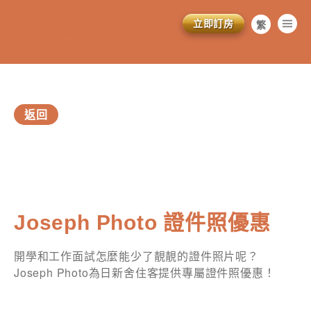
立即訂房
繁
简
EN
返回
訂閱電子報
*為必填項目
Joseph Photo 證件照優惠
稱謂
開學和工作面試怎麼能少了靚靚的證件照片呢？
先生
Joseph Photo為日新舍住客提供專屬證件照優惠！
小姐
女士