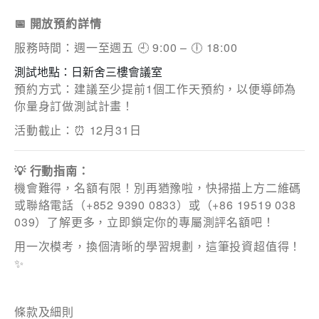
📅 開放預約詳情
服務時間：週一至週五 🕘 9:00 – 🕕 18:00
測試地點：日新舍三樓會議室
電話
預約方式：建議至少提前1個工作天預約，以便導師為
你量身訂做測試計畫！
活動截止：⏰ 12月31日
國家/地區
💡 行動指南：
機會難得，名額有限！別再猶豫啦，快掃描上方二維碼
或聯絡電話（+852 9390 0833）或（+86 19519 038
039）了解更多，立即鎖定你的專屬測評名額吧！
感興趣範疇(可多選)
*
用一次模考，換個清晰的學習規劃，這筆投資超值得！
1.租務資訊 ​​
✨
2.住客活動及福利
條款及細則
注意: 您在此電子表格所提供的個人資料將會用作市場推廣(包