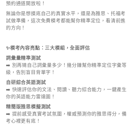
預約通道開放啦！
小姐
無論你是想摸底自己的真實水平，還是為雅思、托福考
女士
試做準備，這次免費模考都能幫你精準定位，看清前進
的方向！
姓
*
✨模考內容亮點：三大模組，全面評估
詞彙量精準測試
名
*
➡️ 別再猜自己詞彙量多少！幾分鐘幫你精準定位字彙等
級，告別盲目背單字！
自研綜合英語測試
➡️ 快速評估你的文法、閱讀、聽力綜合能力，一鍵產生
你的英語能力雷達圖！
身份
精簡版雅思模擬測試
➡️ 提前感受真實考試氛圍，權威預測你的雅思得分，備
考心裡更有底！
電郵
*