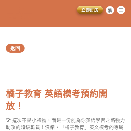
立即訂房
繁
简
EN
返回
訂閱電子報
橘子教育 英語模考預約開
*為必填項目
放！
稱謂
🐻 這次不是小禮物，而是一份能為你英語學習之路強力
先生
助攻的超級乾貨！沒錯，「橘子教育」英文模考的專屬