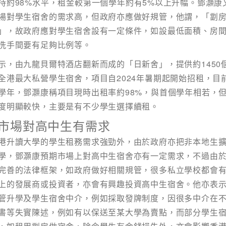
持約98%水平，租金較第一個學年約有5%以上升幅。鄧灝康
名
*
身份
場對學生宿舍的需求高，但政府亦應做好規管，他謂，「劏
」，故政府應對學生宿舍設有一定條件，如設最低面積、房
洗手間要有足夠比例等。
示，由九龍貝爾特酒店翻新而成的「日新舍」，提供約1450
電話
國家/
全港最大私營學生宿舍，項目自2024年暑期起開始招租，目
學年，鄧灝康稱項目現時出租率約98%，與首個學年相若，
度明顯較快，主要是有不少學生選擇續租。
市場對高中生有需求
動及福利
港升讀大學的學生租務需求強勁外，由於政府亦把非本地生
學，鄧灝康預期市場上對高中生宿舍亦有一定需求，不過由
完善的法律框架，如政府做好相關規管，很多私立學校都會
作市場推廣(包括直接銷售)及其他有關用途。
上的發展商或投資者，亦會有興趣投資高中生宿舍。他亦表
管升學及學生宿舍中介，例如採取發牌制度，因很多中介在
書等失實陳述，例如有以保送至某大學為賣點，而部分學生