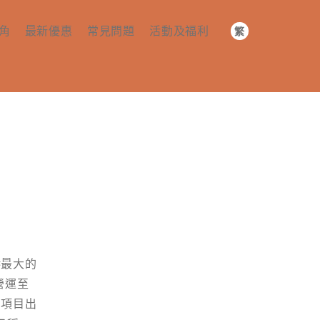
角
最新優惠
常見問題
活動及福利
繁
简
預訂及付款
社群活動
EN
務​
入住​
社群福利​
套 ​​
續約及退房​
其他​
港最大的
營運至
，項目出