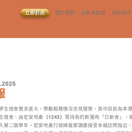
立即訂房
關於我們
日新舍啟德
日新舍旺
查詢或預約
所有房型
所有房型
關於我們​
設施及服務​
設施及服
媒體報導 ​
社區交通配套 ​​
社區交通配
相關文章​
.2025
報
學生宿舍需求甚大，帶動租務情况亦見理想，其中目前為本
生宿舍、由宏安地產
（1243）
等持有的新蒲崗「日新舍」，
入第二個學年。宏安地產行政總裁鄧灝康接受本報訪問指出