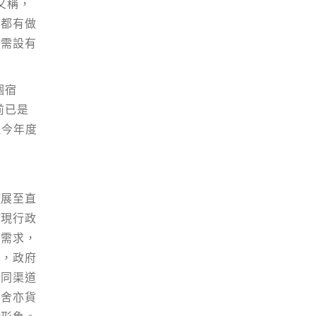
又稱，
房都有做
間需設有
個宿
地區
前已是
但今年度
擴展至直
於現行政
有需求，
示，政府
不同渠道
宿舍亦貨