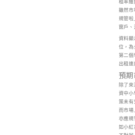
租率維
姓
*
雖然市
規管啦
窗戶、
資料顯
電郵
*
位，為
第二個
出租速
感興趣範疇(可多選)
*
預期
1.租務資訊 ​​
2.住客活
除了來
資中小
策未有
注意: 您在此電子表格所提供的個人資料將會用
而市場
*
我已閱讀並同意
日新舍私隱政策
。
亦應規
如小紅