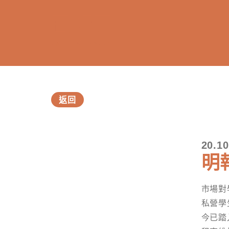
返回
20.10
訂閱電子報
明
*為必填項目
市場對
稱謂
私營學
先生
小姐
女士
今已踏