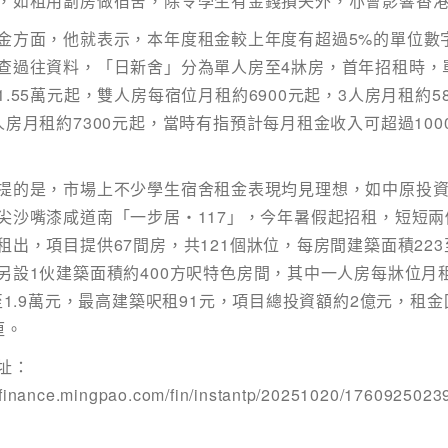
，如租用劏房做宿舍，除令學生有金錢損失外，亦會影響香
金方面，他就表示，本年度租金較上年度有超過5%的單位數
郵：
查過往資料，「日新舍」分為單人房至4牀房，首年招租時，
下「取消訂閱」連結，或
house.hk​
1.55萬元起，雙人房每宿位月租約6900元起，3人房月租約58
人房月租約7300元起，當時有指預計每月租金收入可超過100
提的是，市場上不少學生宿舍租金表現均見理想，如中原投
尖沙嘴漆咸道南「一步居‧117」，今年暑假起招租，短短兩
租出，項目提供67間房，共121個牀位，每房間建築面積223至
另設1伙建築面積約400方呎特色房間，其中一人房每牀位月
萬至1.9萬元，最高建築呎租91元，項目總投資額約2億元，租金
厘。
址：
//finance.mingpao.com/fin/instantp/20251020/1760925023