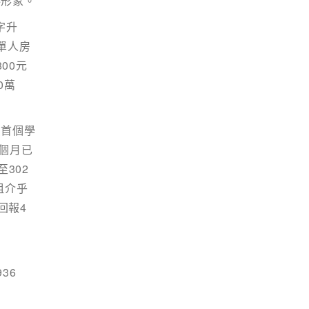
港形象。
字升
單人房
00元
0萬
資首個學
個月已
302
租介乎
回報4
936