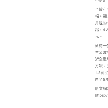
不對辦
至於租
您可隨時向我們申明是否願意繼續接收推廣電
幅。翻
1. 如欲取消收取推廣，請從我們的電郵推廣按
2. 以想取消的電郵地址電郵至 marketing@sunny
月租約
起，4
元。
值得一
生公寓
近全數
方呎，
1.8
厘至5
原文網
https: