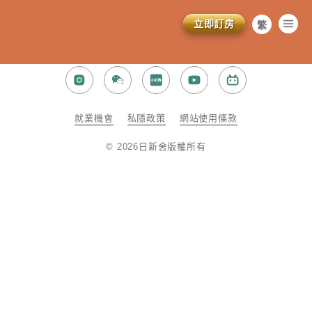
立即訂房
繁
简
EN
就業機會​
私隱政策​​
網站使用條款​
© 2026日新舍版權所有​
訂閱電子報
*為必填項目
稱謂
先生
小姐
女士